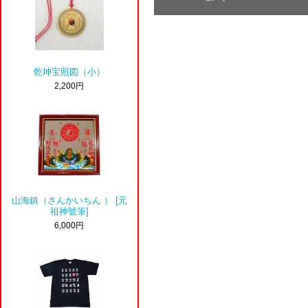
乾坤宝照図（小）
2,200円
山海鎮（さんかいちん ） [元
祖神號筆]
6,000円