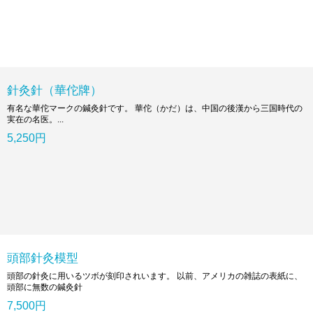
針灸針（華佗牌）
有名な華佗マークの鍼灸針です。 華佗（かだ）は、中国の後漢から三国時代の
実在の名医。...
5,250円
頭部針灸模型
頭部の針灸に用いるツボが刻印されいます。 以前、アメリカの雑誌の表紙に、
頭部に無数の鍼灸針
7,500円