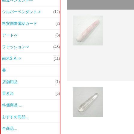
純金ペンダント->
シルバーペンダント->
(12)
格安国際電話カード
(2)
アート->
(8)
ファッション->
(45)
南米S.A.->
(11)
書
店舗用品
(1)
置き台
(6)
特価商品 ...
おすすめ商品...
全商品...