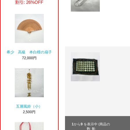
割引: 26%OFF
希少 高級 本白檀の扇子
72,000円
五層風鈴（小）
2,500円
1
から
9
を表示中 (商品の
数:
9
)