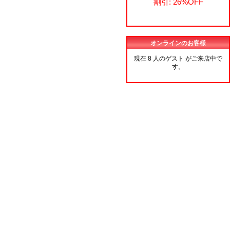
割引: 26%OFF
オンラインのお客様
現在 8 人のゲスト がご来店中で
す。