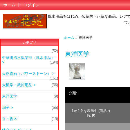
ホーム
ログイン
風水用品をはじめ、伝統的・正統な商品、レア
で
ホーム
:: 東洋医学
カテゴリ
(52)
東洋医学
中華街風水倶楽部（風水用品）-
>
(194)
天然貴石（パワーストーン）->
(161)
太極拳・武術用品->
(36)
分類:
東洋医学
(9)
扇子->
(55)
1
から
9
を表示中 (商品の
数:
9
)
香・香木
(19)