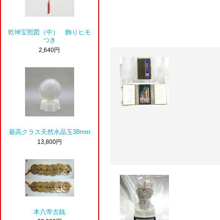
乾坤宝照図（中） 飾りヒモ
つき
2,640円
最高クラス天然水晶玉38mm
13,800円
本六帝古銭