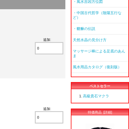
・風水吉凶方位図
・中国古代哲学（陰陽五行な
ど）
・貔貅の伝説
追加:
天然水晶の見分け方
マッサージ棒による足底のあん
ま
風水用品カタログ（復刻版）
ベストセラー
高級貴石マクラ
追加:
特価商品 [詳細]