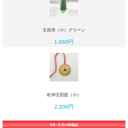
文昌塔（小）グリーン
1,650円
乾坤宝照図（小）
2,200円
8月: 今月の特価品