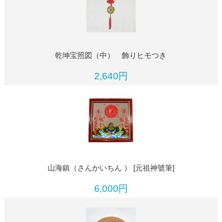
乾坤宝照図（中） 飾りヒモつき
2,640円
山海鎮（さんかいちん ） [元祖神號筆]
6,000円