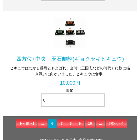
四方位+中央 玉石貔貅(ギョクセキヒキュウ)
ヒキュウはむかし辟邪ともよばれ、当時（三国志などの時代）に旗に描
き戦いに向かいました。ヒキュウは食事...
10,000円
追加:
[<< 前へ]
...
6
7
8
9
10
...
[次へ >>]