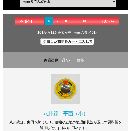
[<< 前へ]
...
6
7
8
9
10
...
[次へ >>]
101
から
120
を表示中 (商品の数:
401
)
商品画像
品名-
価格
八卦鏡 平面（小）
八卦鏡は、鬼門を封じたり、建物や立地の地理的状況が及ぼす悪影響を
解消したりするのに用います。...