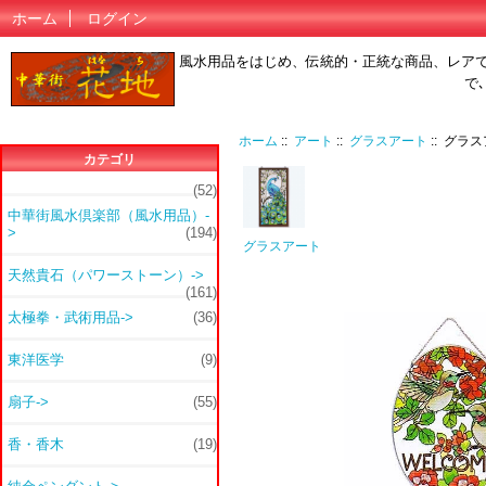
ホーム
ログイン
風水用品をはじめ、伝統的・正統な商品、レア
で
ホーム
::
アート
::
グラスアート
:: グ
カテゴリ
(52)
中華街風水倶楽部（風水用品）-
>
(194)
グラスアート
天然貴石（パワーストーン）->
(161)
太極拳・武術用品->
(36)
東洋医学
(9)
扇子->
(55)
香・香木
(19)