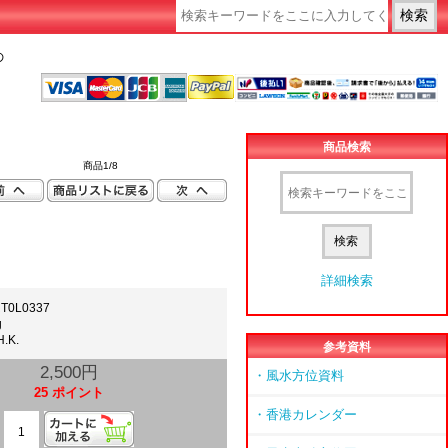
の
商品検索
商品1/8
詳細検索
T0L0337
g
.K.
参考資料
2,500円
・風水方位資料
25 ポイント
・香港カレンダー