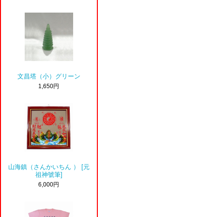
文昌塔（小）グリーン
1,650円
山海鎮（さんかいちん ） [元
祖神號筆]
6,000円