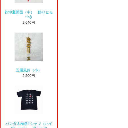
乾坤宝照図（中） 飾りヒモ
つき
2,640円
五層風鈴（小）
2,500円
パンダ太極拳Tシャツ（ハイ
グレード） ブラック