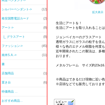
純金ペンダント->
シルバーペンダント->
(12)
拡大表示
格安国際電話カード
(2)
生活にアートを！
生活にアートを取り入れることは
アート
->
(8)
|_ グラスアート
(8)
ジョンベイカーのグラスアート
透明ガラスにガラスの粒子を含ん
ファッション->
(45)
様々な色のエナメル樹脂を何度も
近年開発されたこの製法は、多種
南米S.A.->
(11)
おります。
書
メタルフレーム サイズ約23x16.
店舗用品
(1)
※商品はできるだけ現物に近い色
置き台
(6)
※店頭などでも販売しております
特価商品 ...
おすすめ商品...