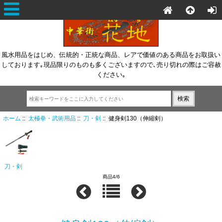
風水用品をはじめ、伝統的・正統な商品、レアで価値のある商品をお取扱い
しております｡現品限りのものも多くございますので､売り切れの際はご容赦
ください｡
ホーム
::
太極拳・武術用品
::
刀・剣
:: 健身剣130（伸縮剣）
刀・剣
商品4/6