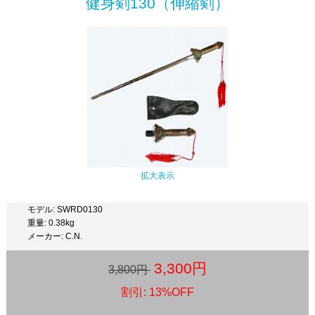
健身剣130（伸縮剣）
拡大表示
モデル: SWRD0130
重量: 0.38kg
メーカー: C.N.
3,300円
3,800円
割引: 13%OFF