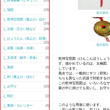
|_ 財運貔貅（ヒキュウ）
(13)
|_ 瑞獣
(19)
拡大表示
|_ 乾坤宝照図（魔よけ）ほか
(10)
|_ 古銭・圧さい銭など
(34)
|_ ひょうたん（病よけ、財運）
(15)
拡大表示
|_ 花瓶（結婚・夫婦）
(2)
|_ 文昌塔（勉学・昇進）
(9)
乾坤宝照図（けんこんほうしょう
す。描かれているのは、太極図、
|_ 風鈴
(4)
しています。
風水では、一般的にサツ（邪気）
|_ 剣（魔よけ・ほか）
(6)
ちらも異なった武器で対処するの
この乾坤宝照図は、いろいろなサ
|_ お守り
(10)
家の中に掛けても良いし、お守り
|_ 時計
(2)
このような用途に使います。
|_ 書籍・カレンダー
(4)
・災いを取り除く、厄よけ、財を