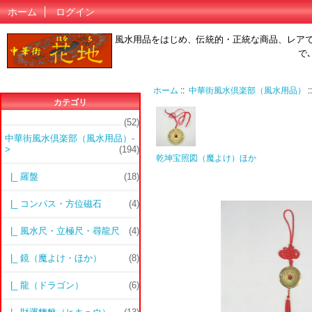
ホーム
ログイン
風水用品をはじめ、伝統的・正統な商品、レア
で
ホーム
::
中華街風水倶楽部（風水用品）
:
カテゴリ
(52)
中華街風水倶楽部（風水用品）
-
>
(194)
乾坤宝照図（魔よけ）ほか
|_ 羅盤
(18)
|_ コンパス・方位磁石
(4)
|_ 風水尺・立極尺・尋龍尺
(4)
|_ 鏡（魔よけ・ほか）
(8)
|_ 龍（ドラゴン）
(6)