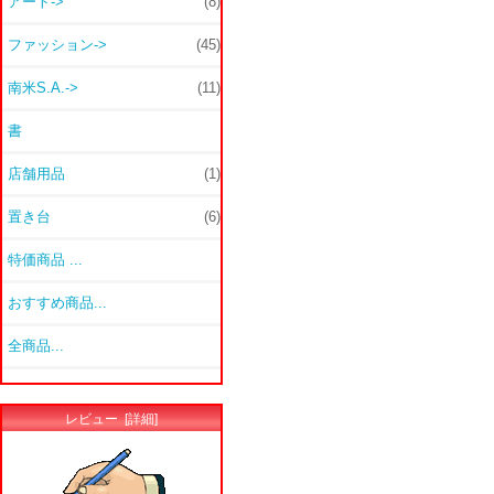
アート->
(8)
ファッション->
(45)
南米S.A.->
(11)
書
店舗用品
(1)
置き台
(6)
特価商品 ...
おすすめ商品...
全商品...
レビュー [詳細]