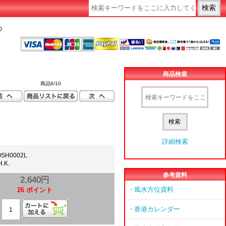
の
商品検索
商品6/10
詳細検索
SH0002L
.K.
参考資料
2,640円
・風水方位資料
26 ポイント
・香港カレンダー