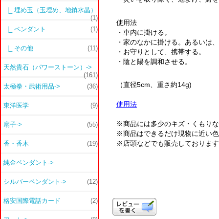
|_ 埋め玉（玉埋め、地鎮水晶）
(1)
使用法
|_ ペンダント
(1)
・車内に掛ける。
・家のなかに掛ける。あるいは、
|_ その他
(11)
・お守りとして、携帯する。
・陰と陽を調和させる。
天然貴石（パワーストーン）->
(161)
（直径5cm、重さ約14g)
太極拳・武術用品->
(36)
使用法
東洋医学
(9)
※商品には多少のキズ・くもりな
扇子->
(55)
※商品はできるだけ現物に近い色
※店頭などでも販売しております
香・香木
(19)
純金ペンダント->
シルバーペンダント->
(12)
格安国際電話カード
(2)