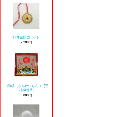
乾坤宝照図（小）
2,200円
山海鎮（さんかいちん ） [元
祖神號筆]
6,000円