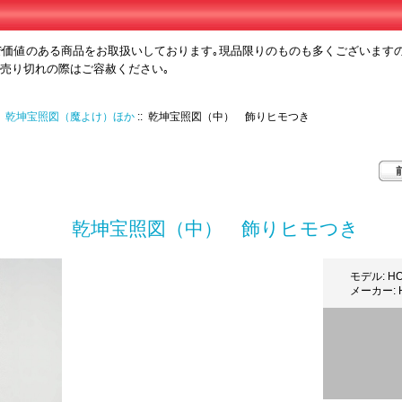
で価値のある商品をお取扱いしております｡現品限りのものも多くございます
､売り切れの際はご容赦ください｡
:
乾坤宝照図（魔よけ）ほか
:: 乾坤宝照図（中） 飾りヒモつき
乾坤宝照図（中） 飾りヒモつき
モデル: HO
メーカー: H