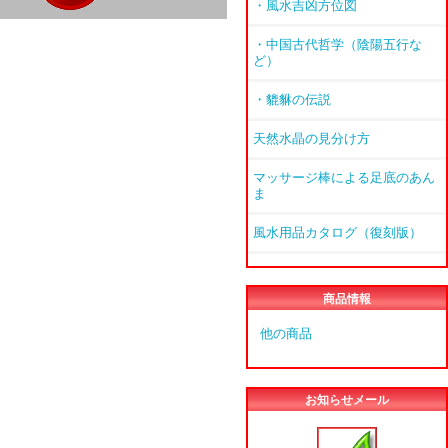
・風水吉凶方位図
・中国古代哲学（陰陽五行な
ど）
・貔貅の伝説
天然水晶の見分け方
マッサージ棒による足底のあん
ま
風水用品カタログ（復刻版）
商品情報
他の商品
お知らせメール