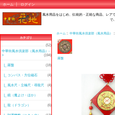
ホーム
ログイン
風水用品をはじめ、伝統的・正統な商品、レア
で
ホーム
::
中華街風水倶楽部（風水用品）
:
カテゴリ
(52)
中華街風水倶楽部（風水用品）
-
>
(194)
羅盤
|_ 羅盤
(18)
|_ コンパス・方位磁石
(4)
|_ 風水尺・立極尺・尋龍尺
(4)
|_ 鏡（魔よけ・ほか）
(8)
|_ 龍（ドラゴン）
(6)