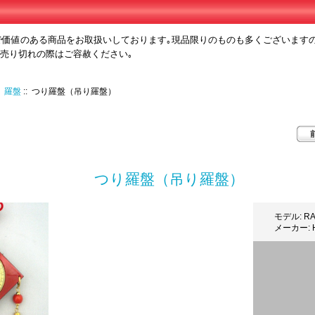
で価値のある商品をお取扱いしております｡現品限りのものも多くございます
､売り切れの際はご容赦ください｡
:
羅盤
:: つり羅盤（吊り羅盤）
つり羅盤（吊り羅盤）
モデル: RA
メーカー: H