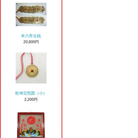
本六帝古銭
20,600円
乾坤宝照図（小）
2,200円