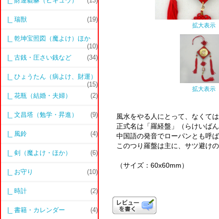
|_ 財運貔貅（ヒキュウ）
(13)
|_ 瑞獣
(19)
拡大表示
|_ 乾坤宝照図（魔よけ）ほか
(10)
|_ 古銭・圧さい銭など
(34)
|_ ひょうたん（病よけ、財運）
(15)
拡大表示
|_ 花瓶（結婚・夫婦）
(2)
|_ 文昌塔（勉学・昇進）
(9)
風水をやる人にとって、なくては
正式名は「羅経盤」（らけいばん
|_ 風鈴
(4)
中国語の発音でローパンとも呼ば
このつり羅盤は主に、サツ避けの
|_ 剣（魔よけ・ほか）
(6)
（サイズ：60x60mm）
|_ お守り
(10)
|_ 時計
(2)
|_ 書籍・カレンダー
(4)