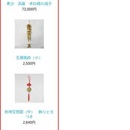
希少 高級 本白檀の扇子
72,000円
五層風鈴（小）
2,500円
乾坤宝照図（中） 飾りヒモ
つき
2,640円