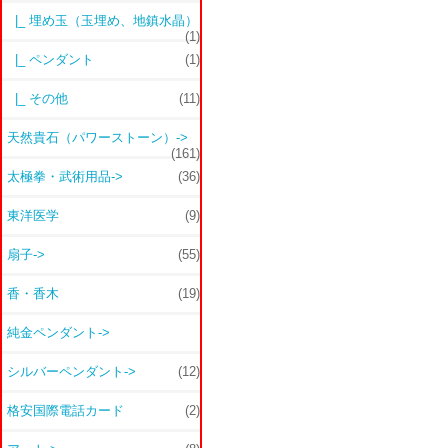
|_ 埋め玉（玉埋め、地鎮水晶）
(1)
|_ ペンダント
(1)
|_ その他
(11)
天然貴石（パワーストーン）->
(161)
太極拳・武術用品->
(36)
東洋医学
(9)
扇子->
(55)
香・香木
(19)
純金ペンダント->
シルバーペンダント->
(12)
格安国際電話カード
(2)