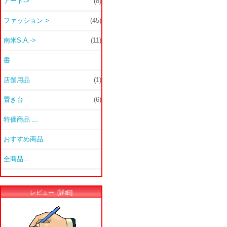
アート->
(8)
ファッション->
(45)
南米S.A.->
(11)
書
店舗用品
(1)
置き台
(6)
特価商品 ...
おすすめ商品...
全商品...
レビュー [詳細]