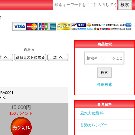
の
商品検索
商品1/18
詳細検索
BA0001
.K.
参考資料
15,000円
・風水方位資料
150 ポイント
・香港カレンダー